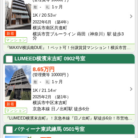
-
1ヶ月
1K
20.53㎡
2022年6月
（築4年）
横浜市南区共進町
新着
横浜市営ブルーライン 蒔田（神奈川）駅 徒歩3
分
マンション
『MAXIV横浜南DUE』！ペット可！分譲賃貸マンション！横浜市営ブルーライン「蒔田」駅徒歩3分！敷･･･
LUMEED横濱末吉町
0902号室
8.65万円
10000円
-
1ヶ月
1K
21.14㎡
2025年2月
（築1年）
横浜市中区末吉町
新着
京急本線 日ノ出町駅 徒歩6分
マンション
『LUMEED横濱末吉町』！京急本線『日ノ出町』駅徒歩6分！市営地下鉄ブルーライン『伊勢佐木長者町』･･･
パティーナ東武練馬
0501号室