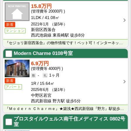
15.8万円
20000円
1LDK
41.08㎡
2021年1月
（築5年）
新着
新宿区西落合
マンション
西武池袋線 東長崎駅 徒歩8分
『セジョリ新宿西落合』の物件情報です！ペット可！インターネット無料！分譲賃貸マンション！西武池袋線「･･･
Modern Charme
0108号室
6.9万円
4000円
-
1ヶ月
新着
1R
15.64㎡
アパート
2025年6月
（築1年）
中野区若宮
西武新宿線 野方駅 徒歩5分
『Ｍｏｄｅｒｎ Ｃｈａｒｍｅ』★築浅★西武新宿線『野方』駅徒歩5分！敷金0ヶ月！ロフト付き賃貸アパー･･･
プロスタイルウェルス南千住メディフィス
0802号
室