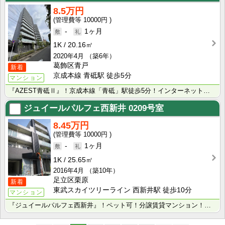
8.5万円
10000円
-
1ヶ月
1K
20.16㎡
2020年4月
（築6年）
葛飾区青戸
新着
京成本線 青砥駅 徒歩5分
マンション
『AZEST青砥Ⅱ』！京成本線「青砥」駅徒歩5分！インターネット・wi-fi無料！ペット可！分譲賃貸･･･
ジュイールパルフェ西新井
0209号室
8.45万円
10000円
-
1ヶ月
1K
25.65㎡
2016年4月
（築10年）
足立区栗原
新着
東武スカイツリーライン 西新井駅 徒歩10分
マンション
『ジュイールパルフェ西新井』！ペット可！分譲賃貸マンション！東武スカイツリーライン「西新井」駅徒歩1･･･