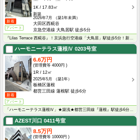
1K
17.83㎡
新築
2026年7月
（築1年未満）
新着
大田区西糀谷
アパート
京急空港線 大鳥居駅 徒歩5分
『Lilas Terrace 西糀谷』！京浜急行空港線「大鳥居」駅徒歩5分！新築賃貸アパート！
ハーモニーテラス蓮根Ⅳ
0203号室
6.6万円
4000円
1R
12㎡
2025年5月
（築1年）
板橋区蓮根
都営三田線 蓮根駅 徒歩6分
新着
アパート
「ハーモニーテラス蓮根Ⅳ」★築浅★都営三田線『蓮根』駅徒歩6分！敷金0ヶ月！ロフト付き賃貸アパート！･･･
AZEST川口
0411号室
8.5万円
10000円