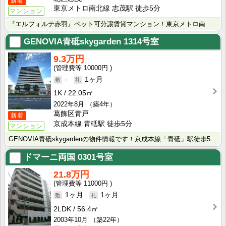
新着
東京メトロ南北線 志茂駅 徒歩5分
マンション
『エルフォルテ赤羽』ペット可分譲賃貸マンション！東京メトロ南北線「志茂」駅徒歩5分！ネット無料！宅配･･･
GENOVIA青砥skygarden
1314号室
9.3万円
10000円
-
1ヶ月
1K
22.05㎡
2022年8月
（築4年）
葛飾区青戸
新着
京成本線 青砥駅 徒歩5分
マンション
GENOVIA青砥skygardenの物件情報です！京成本線「青砥」駅徒歩5分！敷金0！ペット飼育可･･･
ドマーニ両国
0301号室
21.8万円
11000円
1ヶ月
1ヶ月
2LDK
56.4㎡
2003年10月
（築22年）