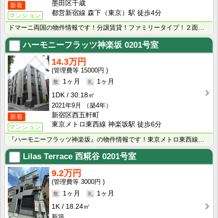
墨田区千歳
新着
都営新宿線 森下（東京）駅 徒歩4分
マンション
ドマーニ両国の物件情報です！分譲賃貸！ファミリータイプ！２面採光！都営大江戸線・都営新宿線「森下」駅･･･
ハーモニーフラッツ神楽坂
0201号室
14.3万円
15000円
1ヶ月
1ヶ月
1DK
30.18㎡
2021年9月
（築4年）
新宿区西五軒町
新着
東京メトロ東西線 神楽坂駅 徒歩6分
マンション
『ハーモニーフラッツ神楽坂』の物件情報です！東京メトロ東西線「神楽坂」駅徒歩6分！東京メトロ有楽町線･･･
Lilas Terrace 西糀谷
0201号室
9.2万円
3000円
1ヶ月
1ヶ月
1K
18.24㎡
新築