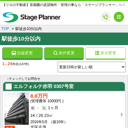
【リロの不動産】首都圏の賃貸物件・管理の事なら「ステージプランナー」へ！
メ
TOP
駅徒歩10分以内
駅徒歩10分以内
沿線変更
条件変更
表示変更
1
24
～
件目
(147件)
↓チェックしてお問合せ
エルフォルテ赤羽
0307号室
8.8万円
10000円
-
1ヶ月
1K
26.23㎡
2016年5月
（築10年）
北区志茂