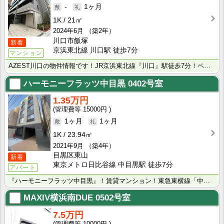
-
1ヶ月
1K
21㎡
2024年6月
（築2年）
川口市飯塚
新着
京浜東北線 川口駅 徒歩7分
マンション
AZEST川口の物件情報です！JR京浜東北線『川口』駅徒歩7分！ペット可分譲賃貸マンション！ネット無･･･
ハーモニーフラッツ中目黒
0402号室
1.35万円
15000円
1ヶ月
1ヶ月
1K
23.94㎡
2021年9月
（築4年）
目黒区東山
新着
東京メトロ日比谷線 中目黒駅 徒歩7分
アパート
『ハーモニーフラッツ中目黒』！賃貸マンション！東急東横線「中目黒」駅徒歩7分！
MAXIV横浜南DUE
0502号室
7.5万円
10000円