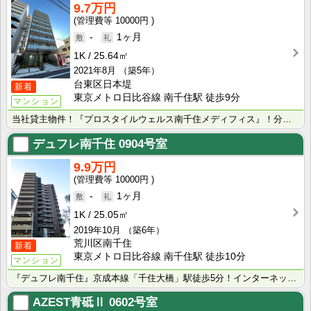
9.7万円
10000円
-
1ヶ月
1K
25.64㎡
2021年8月
（築5年）
台東区日本堤
新着
東京メトロ日比谷線 南千住駅 徒歩9分
マンション
当社貸主物件！『プロスタイルウェルス南千住メディフィス』！分譲賃貸マンション！東京メトロ日比谷線『南･･･
デュフレ南千住
0904号室
9.9万円
10000円
-
1ヶ月
1K
25.05㎡
2019年10月
（築6年）
荒川区南千住
新着
東京メトロ日比谷線 南千住駅 徒歩10分
マンション
『デュフレ南千住』京成本線「千住大橋」駅徒歩5分！インターネット・wi-fi無料！ペット可分譲賃貸マ･･･
AZEST青砥Ⅱ
0602号室