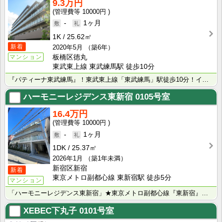
9.3万円
10000円
-
1ヶ月
1K
25.62㎡
新着
2020年5月
（築6年）
板橋区徳丸
マンション
東武東上線 東武練馬駅 徒歩10分
『パティーナ東武練馬』！東武東上線「東武練馬」駅徒歩10分！インターネット・wi-fi無料！ペット可･･･
ハーモニーレジデンス東新宿
0105号室
16.4万円
10000円
-
1ヶ月
1DK
25.37㎡
2026年1月
（築1年未満）
新宿区新宿
新着
東京メトロ副都心線 東新宿駅 徒歩5分
マンション
「ハーモニーレジデンス東新宿」★東京メトロ副都心線『東新宿』駅徒歩5分！都営大江戸線『東新宿』駅徒歩･･･
XEBEC下丸子
0101号室