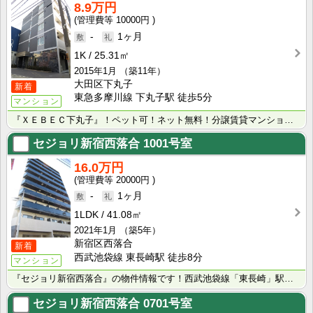
8.9万円
10000円
-
1ヶ月
1K
25.31㎡
2015年1月
（築11年）
大田区下丸子
新着
東急多摩川線 下丸子駅 徒歩5分
マンション
『ＸＥＢＥＣ下丸子』！ペット可！ネット無料！分譲賃貸マンション！東急多摩川線「下丸子」駅徒歩5分！
セジョリ新宿西落合
1001号室
16.0万円
20000円
-
1ヶ月
1LDK
41.08㎡
2021年1月
（築5年）
新宿区西落合
新着
西武池袋線 東長崎駅 徒歩8分
マンション
『セジョリ新宿西落合』の物件情報です！西武池袋線「東長崎」駅徒歩8分！ペット可！インターネット無料！･･･
セジョリ新宿西落合
0701号室